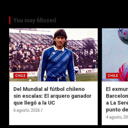
You may Missed
CHILE
CHILE
Del Mundial al fútbol chileno
El exmund
sin escalas: El arquero ganador
Barcelon
que llegó a la UC
a La Ser
punto de
6 agosto, 2026
4 agosto, 2