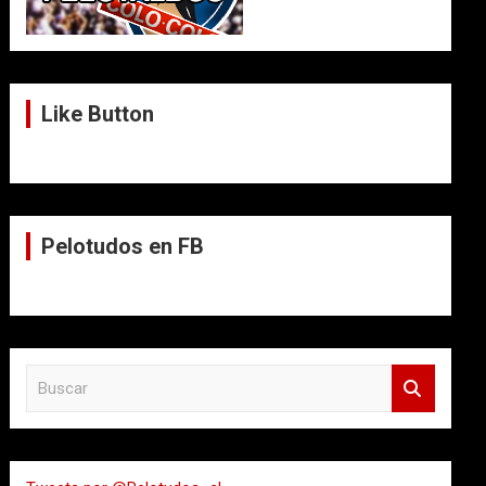
Like Button
Pelotudos en FB
B
u
s
c
a