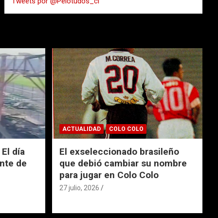
Tweets por @Pelotudos_cl
r
ACTUALIDAD
COLO COLO
El día
El exseleccionado brasileño
nte de
que debió cambiar su nombre
para jugar en Colo Colo
27 julio, 2026