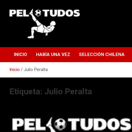
Saltar
al
contenido
www.pelotudos.cl
INICIO
HABÍA UNA VEZ
SELECCIÓN CHILENA
Inicio
Julio Peralta
Etiqueta:
Julio Peralta