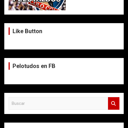
Like Button
Pelotudos en FB
B
u
s
c
a