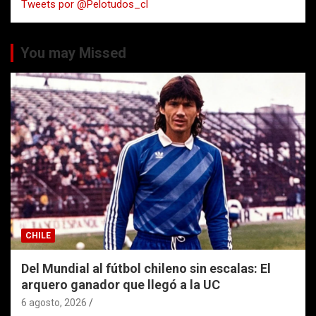
Tweets por @Pelotudos_cl
r
You may Missed
CHILE
Del Mundial al fútbol chileno sin escalas: El
arquero ganador que llegó a la UC
6 agosto, 2026