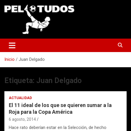
Saltar
al
contenido
www.pelotudos.cl
Inicio
Juan Delgado
Etiqueta:
Juan Delgado
ACTUALIDAD
El 11 ideal de los que se quieren sumar a la
Roja para la Copa América
6 agosto, 2014
Hace rato deberían estar en la Selección, de hecho