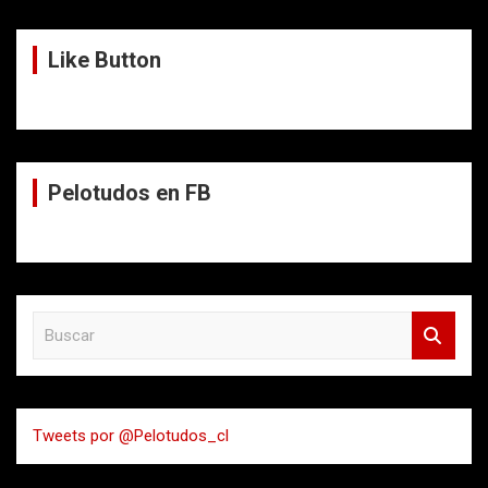
Like Button
Pelotudos en FB
B
u
s
c
a
Tweets por @Pelotudos_cl
r