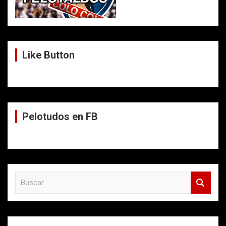
Like Button
Pelotudos en FB
B
u
s
c
a