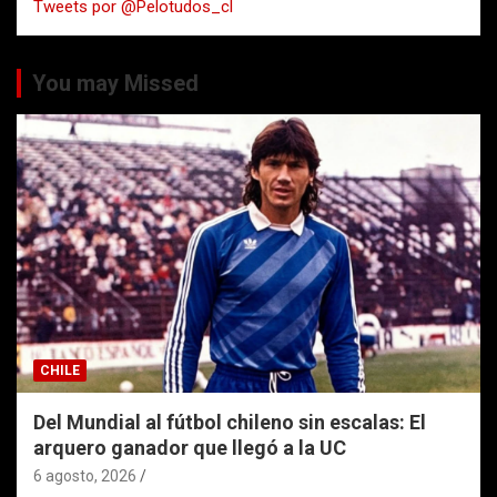
Tweets por @Pelotudos_cl
r
You may Missed
CHILE
Del Mundial al fútbol chileno sin escalas: El
arquero ganador que llegó a la UC
6 agosto, 2026