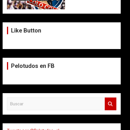
Like Button
Pelotudos en FB
B
u
s
c
a