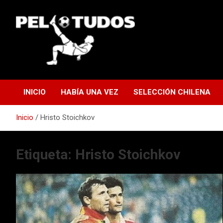
Saltar
al
contenido
www.pelotudos.cl
INICIO
HABÍA UNA VEZ
SELECCIÓN CHILENA
Inicio
Hristo Stoichkov
Etiqueta:
Hristo Stoichkov