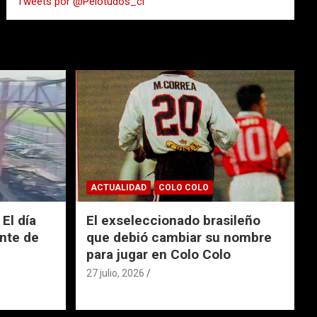
Tweets por @Pelotudos_cl
r
ACTUALIDAD
COLO COLO
El día
El exseleccionado brasileño
nte de
que debió cambiar su nombre
para jugar en Colo Colo
27 julio, 2026