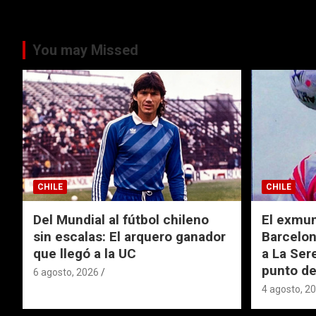
You may Missed
CHILE
CHILE
Del Mundial al fútbol chileno
El exmund
sin escalas: El arquero ganador
Barcelon
que llegó a la UC
a La Ser
punto de
6 agosto, 2026
4 agosto, 2