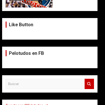
Like Button
Pelotudos en FB
B
u
s
c
a