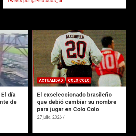
Tweets por @Pelotudos_cl
r
ACTUALIDAD
COLO COLO
El día
El exseleccionado brasileño
nte de
que debió cambiar su nombre
para jugar en Colo Colo
27 julio, 2026