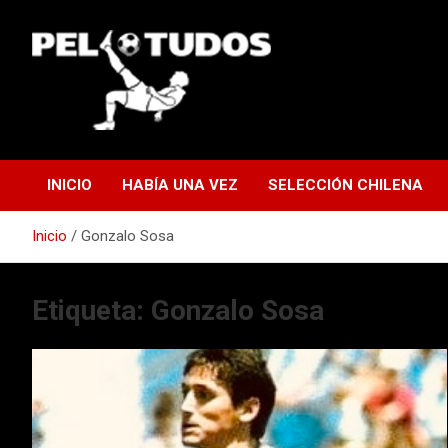
Saltar
al
contenido
www.pelotudos.cl
INICIO
HABÍA UNA VEZ
SELECCIÓN CHILENA
Inicio
Gonzalo Sosa
Etiqueta:
Gonzalo Sosa