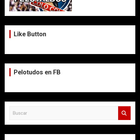
Like Button
Pelotudos en FB
B
u
s
c
a