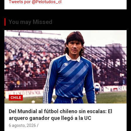
Tweets por @Pelotudos_cl
r
You may Missed
CHILE
Del Mundial al fútbol chileno sin escalas: El
arquero ganador que llegó a la UC
6 agosto, 2026