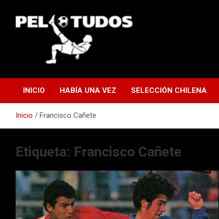
Saltar
al
contenido
www.pelotudos.cl
INICIO
HABÍA UNA VEZ
SELECCIÓN CHILENA
Inicio
Francisco Cañete
Etiqueta:
Francisco Cañete