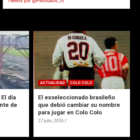
Tweets por @Pelotudos_cl
r
ACTUALIDAD
COLO COLO
El día
El exseleccionado brasileño
nte de
que debió cambiar su nombre
para jugar en Colo Colo
27 julio, 2026