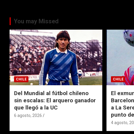
You may Missed
CHILE
CHILE
Del Mundial al fútbol chileno
El exmund
sin escalas: El arquero ganador
Barcelon
que llegó a la UC
a La Ser
punto de
6 agosto, 2026
4 agosto, 2