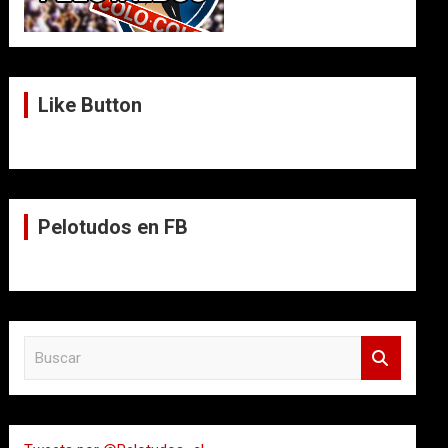
Like Button
Pelotudos en FB
B
u
s
c
a