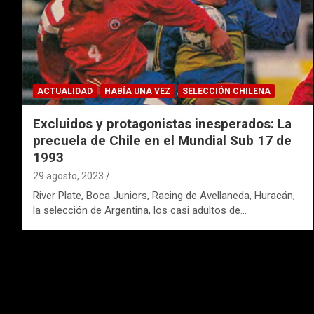
ACTUALIDAD
HABÍA UNA VEZ
SELECCIÓN CHILENA
Excluidos y protagonistas inesperados: La
precuela de Chile en el Mundial Sub 17 de
1993
29 agosto, 2023
River Plate, Boca Juniors, Racing de Avellaneda, Huracán,
la selección de Argentina, los casi adultos de…