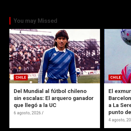
You may Missed
CHILE
CHILE
Del Mundial al fútbol chileno
El exmund
sin escalas: El arquero ganador
Barcelon
que llegó a la UC
a La Ser
punto de
6 agosto, 2026
4 agosto, 2