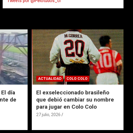
Tweets por @Pelotudos_cl
r
ACTUALIDAD
COLO COLO
El día
El exseleccionado brasileño
nte de
que debió cambiar su nombre
para jugar en Colo Colo
27 julio, 2026