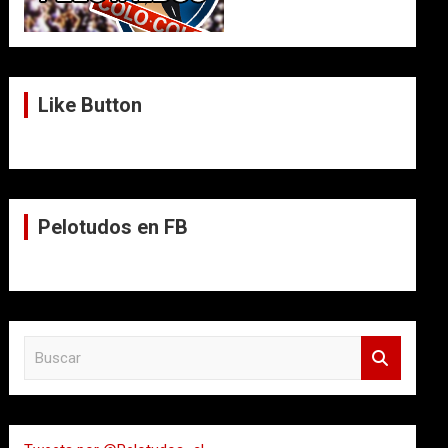
Like Button
Pelotudos en FB
B
u
s
c
a