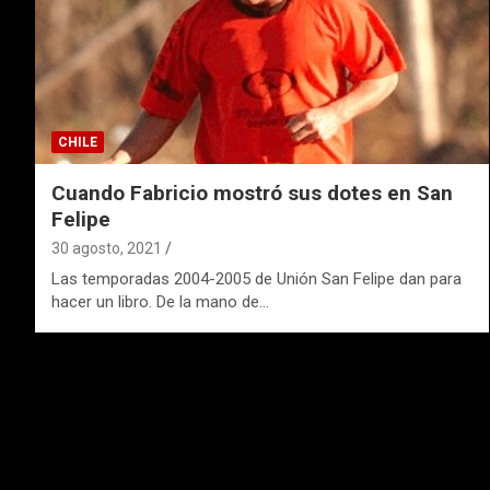
CHILE
Cuando Fabricio mostró sus dotes en San
Felipe
30 agosto, 2021
Las temporadas 2004-2005 de Unión San Felipe dan para
hacer un libro. De la mano de…