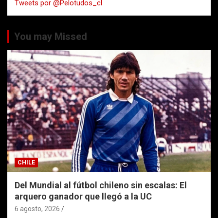
Tweets por @Pelotudos_cl
r
You may Missed
CHILE
Del Mundial al fútbol chileno sin escalas: El
arquero ganador que llegó a la UC
6 agosto, 2026