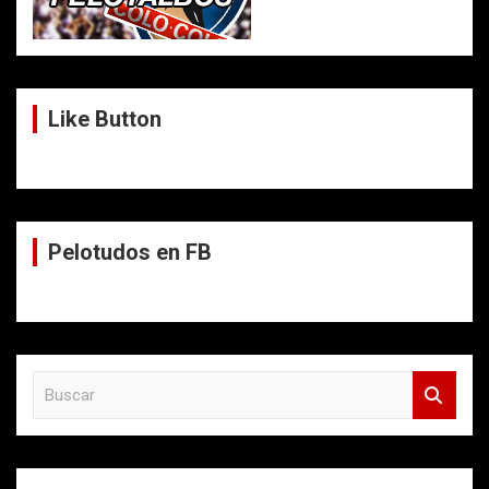
Like Button
Pelotudos en FB
B
u
s
c
a