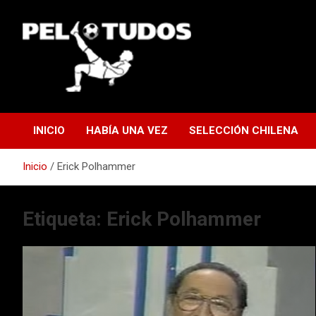
Saltar
al
contenido
www.pelotudos.cl
INICIO
HABÍA UNA VEZ
SELECCIÓN CHILENA
Inicio
Erick Polhammer
Etiqueta:
Erick Polhammer