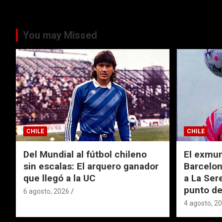
You may Missed
CHILE
CHILE
Del Mundial al fútbol chileno
El exmund
sin escalas: El arquero ganador
Barcelon
que llegó a la UC
a La Ser
punto de
6 agosto, 2026
4 agosto, 2