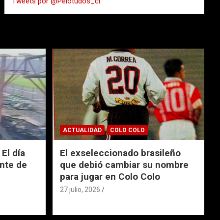
Tweets por @Pelotudos_cl
r
ACTUALIDAD
COLO COLO
El día
El exseleccionado brasileño
nte de
que debió cambiar su nombre
para jugar en Colo Colo
27 julio, 2026