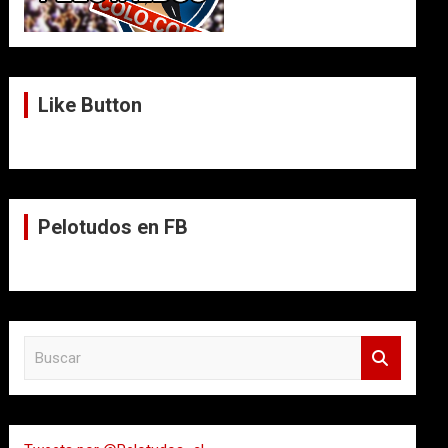
Like Button
Pelotudos en FB
B
u
s
c
a