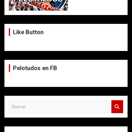
Like Button
Pelotudos en FB
B
u
s
c
a