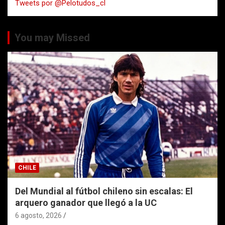
Tweets por @Pelotudos_cl
r
You may Missed
CHILE
Del Mundial al fútbol chileno sin escalas: El
arquero ganador que llegó a la UC
6 agosto, 2026