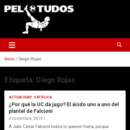
Saltar
al
contenido
www.pelotudos.cl
Inicio
Diego Rojas
Etiqueta:
Diego Rojas
ACTUALIDAD
CATÓLICA
¿Por qué la UC da jugo? El ácido uno a uno del
plantel de Falcioni
4 noviembre, 2014
A Julio César Falcioni todos lo quieren fuera, porque