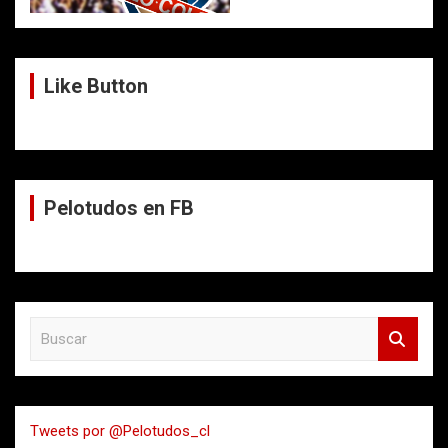
Like Button
Pelotudos en FB
B
u
s
c
a
Tweets por @Pelotudos_cl
r