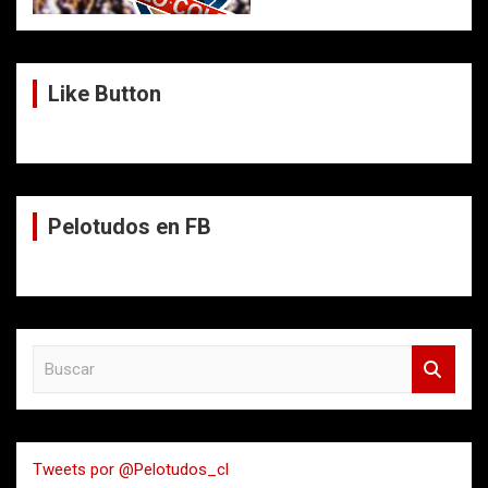
Like Button
Pelotudos en FB
B
u
s
c
a
Tweets por @Pelotudos_cl
r