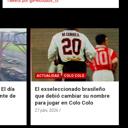
Tweets por @Pelotudos_cl
r
ACTUALIDAD
COLO COLO
El día
El exseleccionado brasileño
nte de
que debió cambiar su nombre
para jugar en Colo Colo
27 julio, 2026