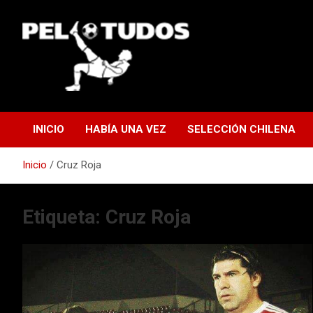
Saltar
al
contenido
www.pelotudos.cl
INICIO
HABÍA UNA VEZ
SELECCIÓN CHILENA
Inicio
Cruz Roja
Etiqueta:
Cruz Roja