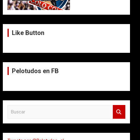
Like Button
Pelotudos en FB
B
u
s
c
a