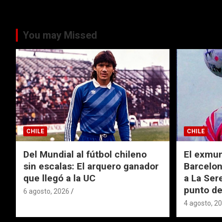
You may Missed
CHILE
CHILE
Del Mundial al fútbol chileno
El exmund
sin escalas: El arquero ganador
Barcelon
que llegó a la UC
a La Ser
punto de
6 agosto, 2026
4 agosto, 2