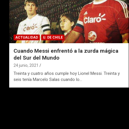
ACTUALIDAD
U. DE CHILE
Cuando Messi enfrentó a la zurda mágica
del Sur del Mundo
24 junio, 2021
Treinta y cuatro años cumple hoy Lionel Messi. Treinta y
seis tenía Marcelo Salas cuando lo…