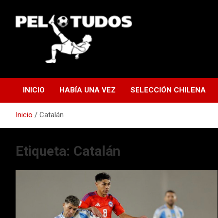
Saltar
al
contenido
www.pelotudos.cl
INICIO
HABÍA UNA VEZ
SELECCIÓN CHILENA
Inicio
Catalán
Etiqueta:
Catalán