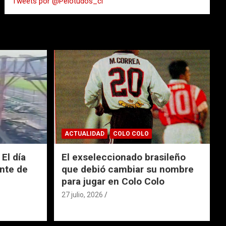
Tweets por @Pelotudos_cl
r
ACTUALIDAD
COLO COLO
El día
El exseleccionado brasileño
nte de
que debió cambiar su nombre
para jugar en Colo Colo
27 julio, 2026