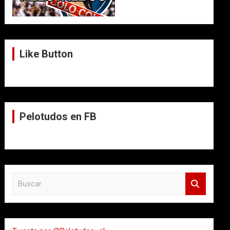
Like Button
Pelotudos en FB
B
u
s
c
a