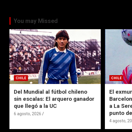
You may Missed
CHILE
CHILE
Del Mundial al fútbol chileno
El exmund
sin escalas: El arquero ganador
Barcelon
que llegó a la UC
a La Ser
punto de
6 agosto, 2026
4 agosto, 2