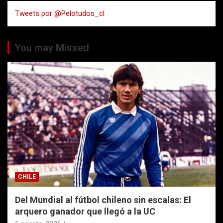
a
Tweets por @Pelotudos_cl
r
You may Missed
CHILE
Del Mundial al fútbol chileno sin escalas: El
arquero ganador que llegó a la UC