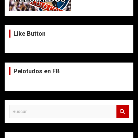
Like Button
Pelotudos en FB
B
u
s
c
a