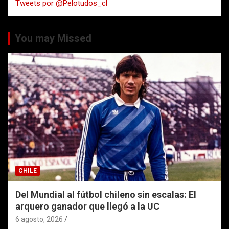
Tweets por @Pelotudos_cl
r
You may Missed
CHILE
Del Mundial al fútbol chileno sin escalas: El
arquero ganador que llegó a la UC
6 agosto, 2026