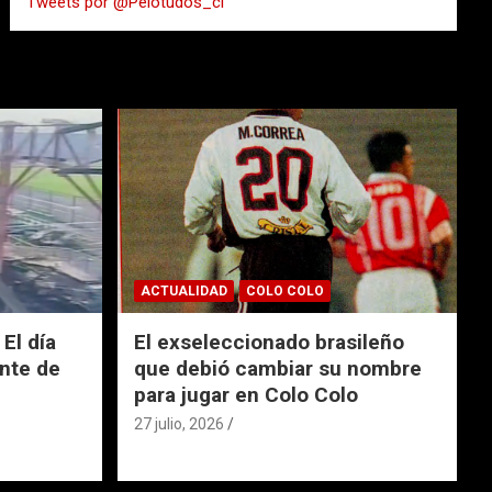
Tweets por @Pelotudos_cl
r
ACTUALIDAD
COLO COLO
El día
El exseleccionado brasileño
nte de
que debió cambiar su nombre
para jugar en Colo Colo
27 julio, 2026