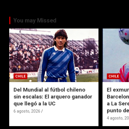
You may Missed
CHILE
CHILE
Del Mundial al fútbol chileno
El exmund
sin escalas: El arquero ganador
Barcelon
que llegó a la UC
a La Ser
punto de
6 agosto, 2026
4 agosto, 2