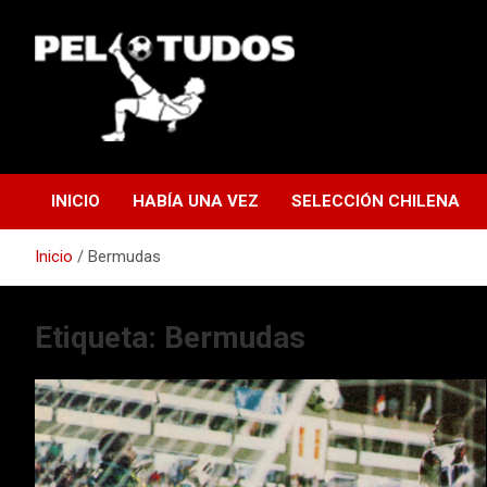
Saltar
al
contenido
www.pelotudos.cl
INICIO
HABÍA UNA VEZ
SELECCIÓN CHILENA
Inicio
Bermudas
Etiqueta:
Bermudas