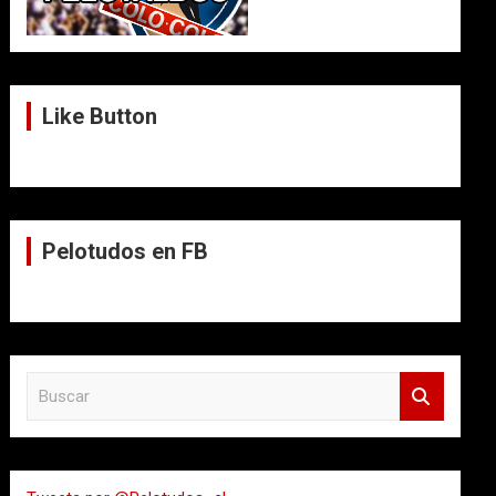
Like Button
Pelotudos en FB
B
u
s
c
a