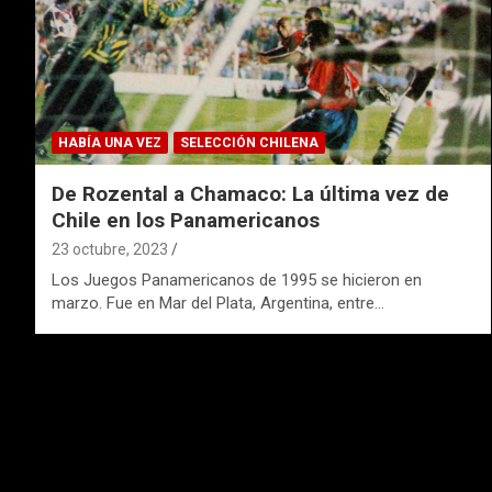
HABÍA UNA VEZ
SELECCIÓN CHILENA
De Rozental a Chamaco: La última vez de
Chile en los Panamericanos
23 octubre, 2023
Los Juegos Panamericanos de 1995 se hicieron en
marzo. Fue en Mar del Plata, Argentina, entre…