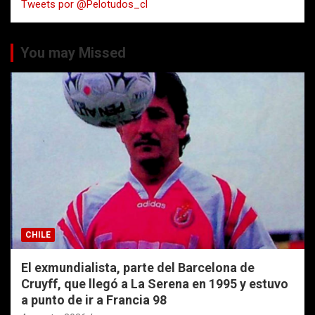
Tweets por @Pelotudos_cl
r
You may Missed
CHILE
El exmundialista, parte del Barcelona de
Cruyff, que llegó a La Serena en 1995 y estuvo
a punto de ir a Francia 98