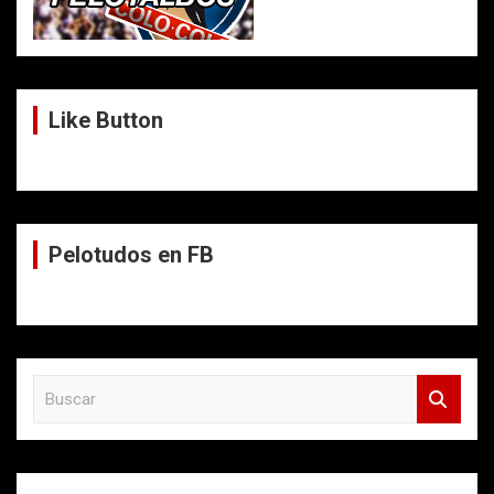
Like Button
Pelotudos en FB
B
u
s
c
a