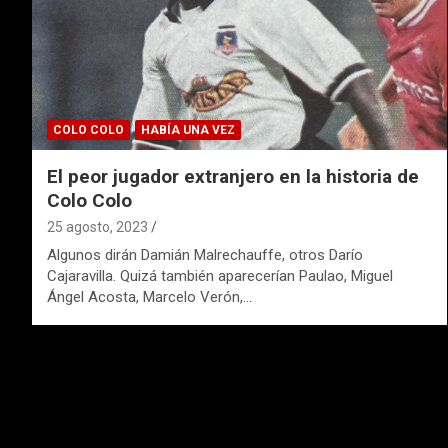
COLO COLO
HABÍA UNA VEZ
El peor jugador extranjero en la historia de
Colo Colo
25 agosto, 2023
Algunos dirán Damián Malrechauffe, otros Darío
Cajaravilla. Quizá también aparecerían Paulao, Miguel
Ángel Acosta, Marcelo Verón,…