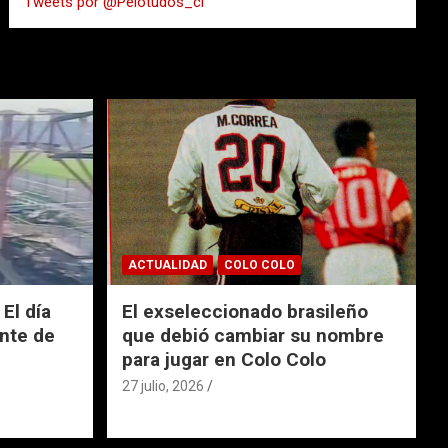
Tweets por @Pelotudos_cl
r
ACTUALIDAD
COLO COLO
El día
El exseleccionado brasileño
nte de
que debió cambiar su nombre
para jugar en Colo Colo
27 julio, 2026