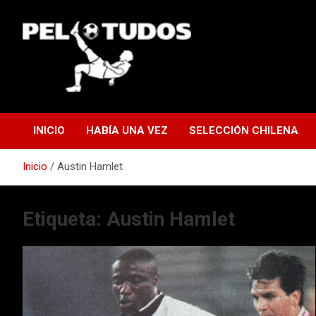
Saltar
al
contenido
www.pelotudos.cl
INICIO
HABÍA UNA VEZ
SELECCIÓN CHILENA
Inicio
Austin Hamlet
Etiqueta:
Austin Hamlet