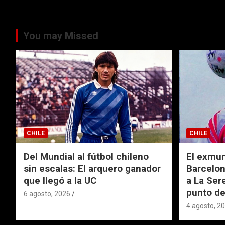
You may Missed
CHILE
CHILE
Del Mundial al fútbol chileno
El exmund
sin escalas: El arquero ganador
Barcelon
que llegó a la UC
a La Ser
punto de
6 agosto, 2026
4 agosto, 2