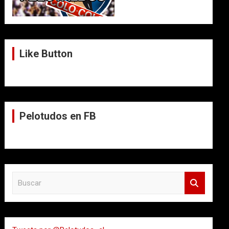
Like Button
Pelotudos en FB
B
u
s
c
a