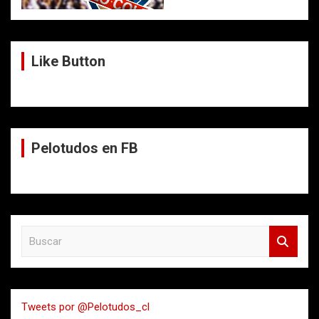
Like Button
Pelotudos en FB
B
u
s
c
a
Tweets por @Pelotudos_cl
r