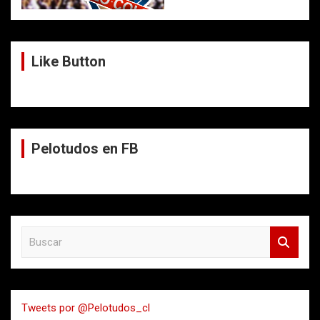
Like Button
Pelotudos en FB
B
u
s
c
a
Tweets por @Pelotudos_cl
r