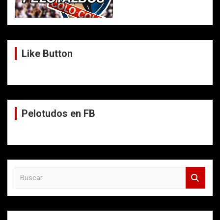
Like Button
Pelotudos en FB
B
u
s
c
a