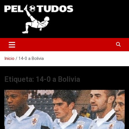
Saltar
al
contenido
www.pelotudos.cl
Inicio
14-0 a Bolivia
Etiqueta:
14-0 a Bolivia