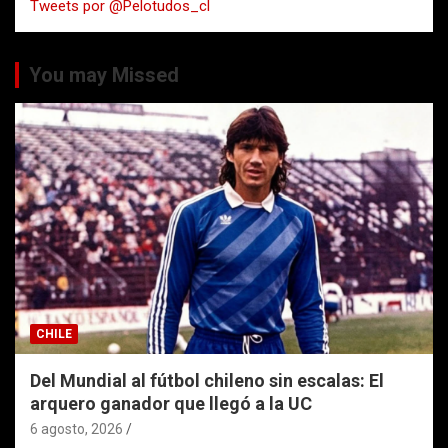
Tweets por @Pelotudos_cl
r
You may Missed
CHILE
Del Mundial al fútbol chileno sin escalas: El
arquero ganador que llegó a la UC
6 agosto, 2026