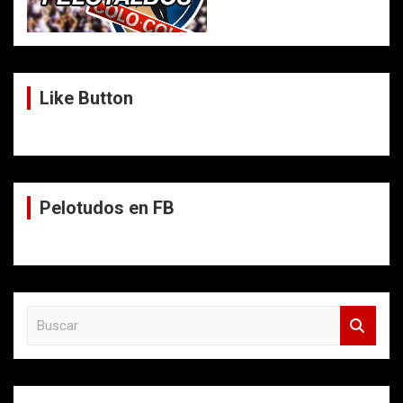
Like Button
Pelotudos en FB
B
u
s
c
a