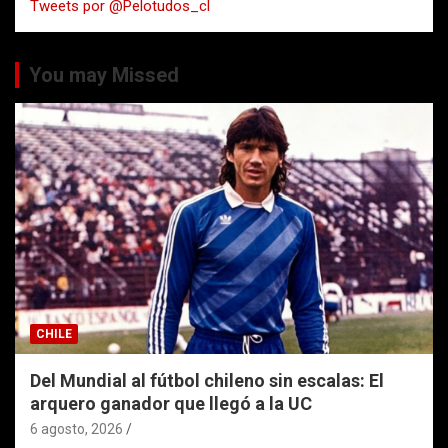
Tweets por @Pelotudos_cl
r
You may Missed
CHILE
Del Mundial al fútbol chileno sin escalas: El
arquero ganador que llegó a la UC
6 agosto, 2026