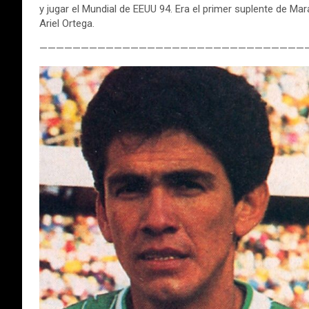
y jugar el Mundial de EEUU 94. Era el primer suplente de M
Ariel Ortega.
————————————————————————————————