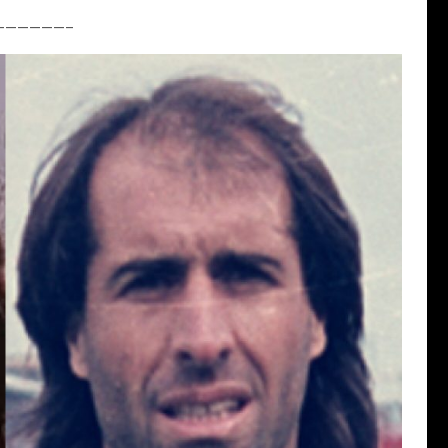
——————–