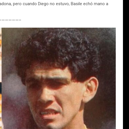
aradona, pero cuando Diego no estuvo, Basile echó mano a
——————–