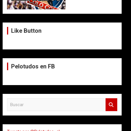
Like Button
Pelotudos en FB
B
u
s
c
a