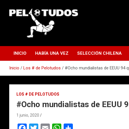
Saltar
al
contenido
www.pelotudos.cl
INICIO
HABÍA UNA VEZ
SELECCIÓN CHILENA
Inicio
Los # de Pelotudos
#Ocho mundialistas de EEUU 94 qu
LOS # DE PELOTUDOS
#Ocho mundialistas de EEUU 94
1 junio, 2020
F
T
E
W
C