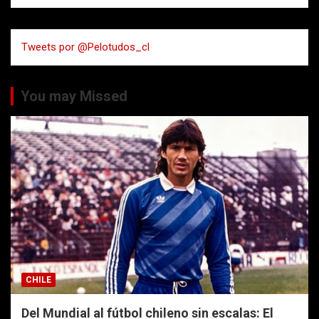
s
c
a
Tweets por @Pelotudos_cl
r
You may Missed
CHILE
Del Mundial al fútbol chileno sin escalas: El