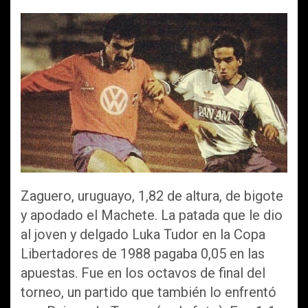
a
wi
m
h
o
ce
tt
ail
at
m
b
er
s
p
o
A
ar
o
p
tir
k
p
Zaguero, uruguayo, 1,82 de altura, de bigote
y apodado el Machete. La patada que le dio
al joven y delgado Luka Tudor en la Copa
Libertadores de 1988 pagaba 0,05 en las
apuestas. Fue en los octavos de final del
torneo, un partido que también lo enfrentó