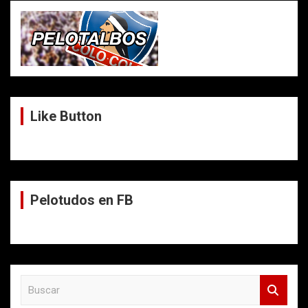
Like Button
Pelotudos en FB
B
u