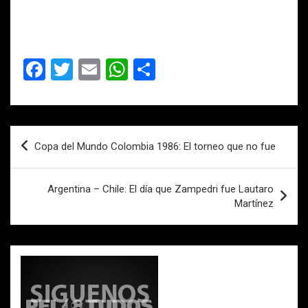
F
T
E
W
C
a
wi
m
h
o
ce
tt
ail
at
m
b
er
s
p
Navegación
Copa del Mundo Colombia 1986: El torneo que no fue
o
A
ar
de
o
p
tir
entradas
Argentina – Chile: El día que Zampedri fue Lautaro
k
p
Martínez