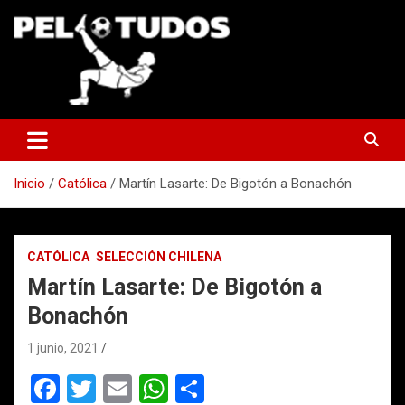
Saltar
al
contenido
www.pelotudos.cl
Inicio
Católica
Martín Lasarte: De Bigotón a Bonachón
CATÓLICA
SELECCIÓN CHILENA
Martín Lasarte: De Bigotón a
Bonachón
1 junio, 2021
F
T
E
W
C