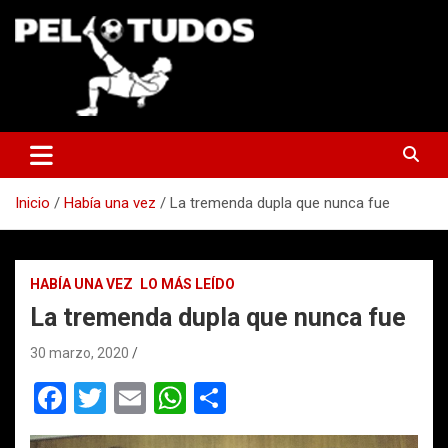
Saltar
al
contenido
www.pelotudos.cl
Inicio
Había una vez
La tremenda dupla que nunca fue
HABÍA UNA VEZ
LO MÁS LEÍDO
La tremenda dupla que nunca fue
30 marzo, 2020
F
T
E
W
C
a
wi
m
h
o