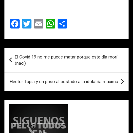
F
T
E
W
C
a
wi
m
h
o
ce
tt
ail
at
m
b
er
s
p
Navegación
El Covid 19 no me puede matar porque este día morí
o
A
ar
de
(nací)
o
p
tir
entradas
k
p
Héctor Tapia y un paso al costado a la idolatría máxima