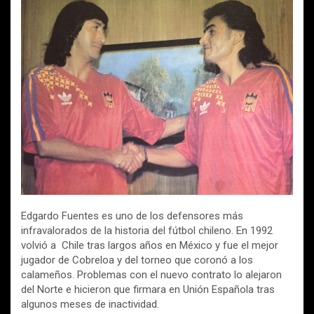
ce
tt
ail
at
m
b
er
s
p
o
A
ar
o
p
tir
k
p
Edgardo Fuentes es uno de los defensores más
infravalorados de la historia del fútbol chileno. En 1992
volvió a Chile tras largos años en México y fue el mejor
jugador de Cobreloa y del torneo que coronó a los
calameños. Problemas con el nuevo contrato lo alejaron
del Norte e hicieron que firmara en Unión Española tras
algunos meses de inactividad.