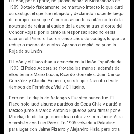
El León, por su parte, no jugaba desde el Maracanazo de
1989. Dotado físicamente, se mantuvo intacto lo que duró
su castigo, el que fue rebajado y declarado inocente luego
de comprobarse que él como segundo capitán no tenía la
potestad de retirar al equipo de la cancha tras el corte del
Cóndor Rojas, por lo tanto la responsabilidad no debía
caer en él. Primero fueron cinco años de castigo, lo que se
redujo a menos de cuatro. Apenas cumplió, se puso la
Roja de su Unión.
El León y el Flaco iban a coincidir en la Unión Española de
1993. El Pelao Acosta se frotaba los manos, además de
ellos tenía a Mario Lucca, Ricardo González, Juan Carlos
González y Claudio Figueroa, su stopper favorito desde
tiempos de Fernández Vial y O’Higgins.
Pero no. La dupla de Astengo y Fuentes nunca fue. El
Flaco solo jugó algunos partidos de Copa Chile y partió a
México junto a Marco Antonio Figueroa para firmar por el
Morelia, donde luego coincidirían otra vez con Jaime Vera,
y también con Luis Pérez. En 1996 volvería a Palestino
para jugar con Jaime Pizarro y Alejandro Hisis, pero otra