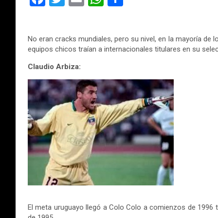
a
wi
m
h
o
ce
tt
ail
at
m
No eran cracks mundiales, pero su nivel, en la mayoría de l
b
er
s
p
equipos chicos traían a internacionales titulares en su sele
o
A
ar
Claudio Arbiza:
o
p
tir
k
p
El meta uruguayo llegó a Colo Colo a comienzos de 1996 t
de 1995