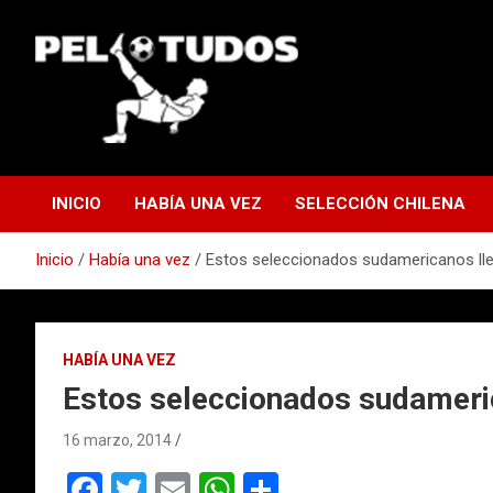
Saltar
al
contenido
www.pelotudos.cl
INICIO
HABÍA UNA VEZ
SELECCIÓN CHILENA
Inicio
Había una vez
Estos seleccionados sudamericanos lle
HABÍA UNA VEZ
Estos seleccionados sudameric
16 marzo, 2014
F
T
E
W
C