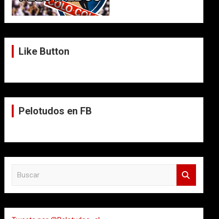
Like Button
Pelotudos en FB
B
u
s
c
a