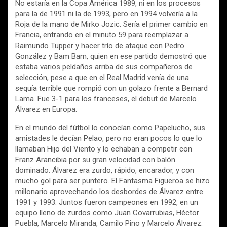
No estaría en la Copa América 1989, ni en los procesos
para la de 1991 ni la de 1993, pero en 1994 volvería a la
Roja de la mano de Mirko Jozic. Sería el primer cambio en
Francia, entrando en el minuto 59 para reemplazar a
Raimundo Tupper y hacer trío de ataque con Pedro
González y Bam Bam, quien en ese partido demostró que
estaba varios peldaños arriba de sus compañeros de
selección, pese a que en el Real Madrid venía de una
sequía terrible que rompió con un golazo frente a Bernard
Lama. Fue 3-1 para los franceses, el debut de Marcelo
Álvarez en Europa.
En el mundo del fútbol lo conocían como Papelucho, sus
amistades le decían Pelao, pero no eran pocos lo que lo
llamaban Hijo del Viento y lo echaban a competir con
Franz Arancibia por su gran velocidad con balón
dominado. Álvarez era zurdo, rápido, encarador, y con
mucho gol para ser puntero. El Fantasma Figueroa se hizo
millonario aprovechando los desbordes de Álvarez entre
1991 y 1993. Juntos fueron campeones en 1992, en un
equipo lleno de zurdos como Juan Covarrubias, Héctor
Puebla, Marcelo Miranda, Camilo Pino y Marcelo Álvarez.