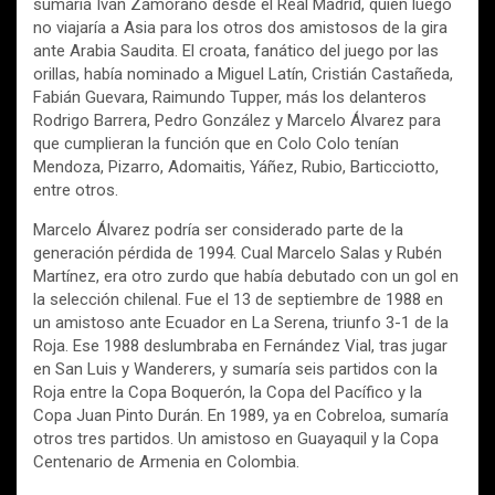
sumaría Iván Zamorano desde el Real Madrid, quien luego
no viajaría a Asia para los otros dos amistosos de la gira
ante Arabia Saudita. El croata, fanático del juego por las
orillas, había nominado a Miguel Latín, Cristián Castañeda,
Fabián Guevara, Raimundo Tupper, más los delanteros
Rodrigo Barrera, Pedro González y Marcelo Álvarez para
que cumplieran la función que en Colo Colo tenían
Mendoza, Pizarro, Adomaitis, Yáñez, Rubio, Barticciotto,
entre otros.
Marcelo Álvarez podría ser considerado parte de la
generación pérdida de 1994. Cual Marcelo Salas y Rubén
Martínez, era otro zurdo que había debutado con un gol en
la selección chilenal. Fue el 13 de septiembre de 1988 en
un amistoso ante Ecuador en La Serena, triunfo 3-1 de la
Roja. Ese 1988 deslumbraba en Fernández Vial, tras jugar
en San Luis y Wanderers, y sumaría seis partidos con la
Roja entre la Copa Boquerón, la Copa del Pacífico y la
Copa Juan Pinto Durán. En 1989, ya en Cobreloa, sumaría
otros tres partidos. Un amistoso en Guayaquil y la Copa
Centenario de Armenia en Colombia.