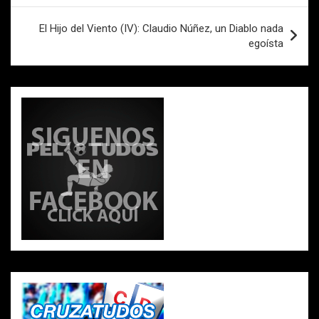
o
p
tir
entradas
k
p
El Hijo del Viento (IV): Claudio Núñez, un Diablo nada
egoísta