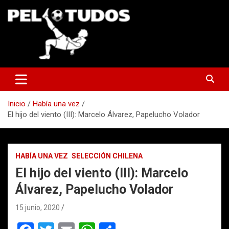
Saltar
al
contenido
www.pelotudos.cl
Inicio
Había una vez
El hijo del viento (III): Marcelo Álvarez, Papelucho Volador
HABÍA UNA VEZ
SELECCIÓN CHILENA
El hijo del viento (III): Marcelo
Álvarez, Papelucho Volador
15 junio, 2020