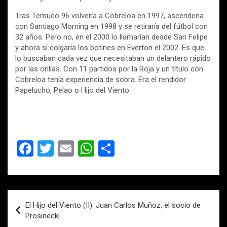
Tras Temuco 96 volvería a Cobreloa en 1997, ascendería
con Santiago Morning en 1998 y se retiraría del fútbol con
32 años. Pero no, en el 2000 lo llamarían desde San Felipe
y ahora sí colgaría los botines en Everton el 2002. Es que
lo buscaban cada vez que necesitaban un delantero rápido
por las orillas. Con 11 partidos por la Roja y un título con
Cobreloa tenía experiencia de sobra. Era el rendidor
Papelucho, Pelao o Hijo del Viento.
F
T
E
W
C
a
wi
m
h
o
ce
tt
ail
at
m
b
er
s
p
Navegación
El Hijo del Viento (II): Juan Carlos Muñoz, el socio de
o
A
ar
de
Prosinecki