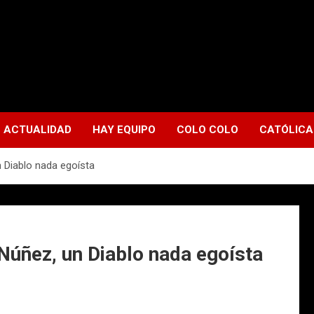
ACTUALIDAD
HAY EQUIPO
COLO COLO
CATÓLICA
un Diablo nada egoísta
o Núñez, un Diablo nada egoísta