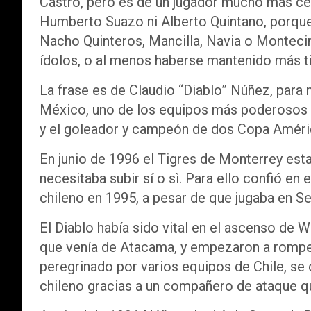
Castro, pero es de un jugador mucho más c
Humberto Suazo ni Alberto Quintano, porque
Nacho Quinteros, Mancilla, Navia o Montecin
ídolos, o al menos haberse mantenido más t
La frase es de Claudio “Diablo” Núñez, para 
México, uno de los equipos más poderosos d
y el goleador y campeón de dos Copa Améri
En junio de 1996 el Tigres de Monterrey est
necesitaba subir sí o sì. Para ello confió en 
chileno en 1995, a pesar de que jugaba en S
El Diablo había sido vital en el ascenso de 
que venía de Atacama, y empezaron a romper
peregrinado por varios equipos de Chile, se 
chileno gracias a un compañero de ataque qu