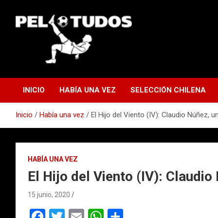
Saltar
al
contenido
www.pelotudos.cl
INICIO
HABÍA UNA VEZ
SELECCIÓN CHILENA
Inicio
Había una vez
El Hijo del Viento (IV): Claudio Núñez, 
HABÍA UNA VEZ
El Hijo del Viento (IV): Claudi
15 junio, 2020
F
T
E
W
C