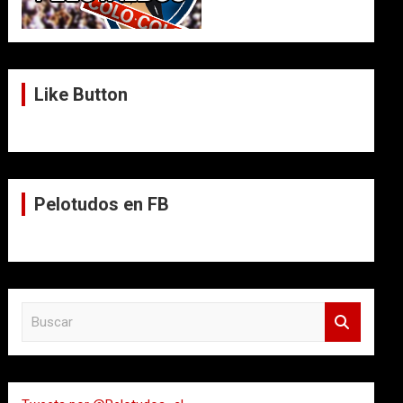
Like Button
Pelotudos en FB
B
u
s
c
a