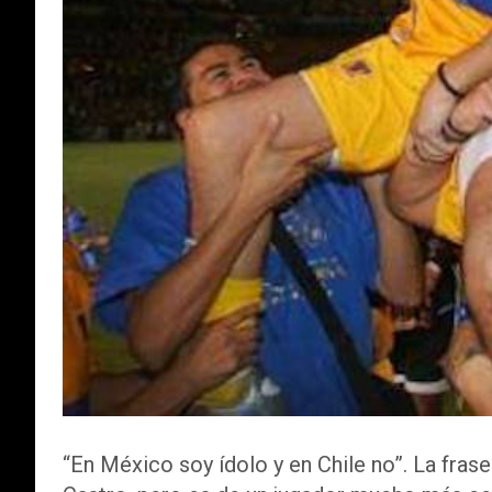
“En México soy ídolo y en Chile no”. La fras