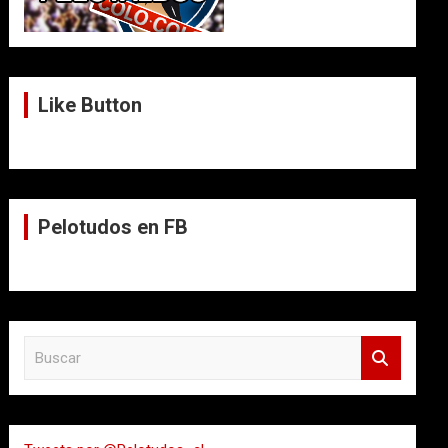
Like Button
Pelotudos en FB
B
u
s
c
a