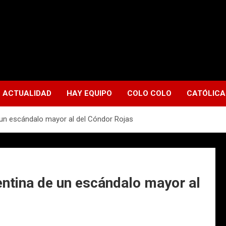
ACTUALIDAD
HAY EQUIPO
COLO COLO
CATÓLICA
e un escándalo mayor al del Cóndor Rojas
entina de un escándalo mayor al