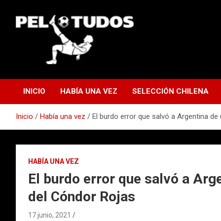
Saltar
al
contenido
www.pelotudos.cl
INICIO
HABÍA UNA VEZ
SELECCIÓN CHILENA
Inicio
Había una vez
El burdo error que salvó a Argentina d
HABÍA UNA VEZ
El burdo error que salvó a Arg
del Cóndor Rojas
17 junio, 2021