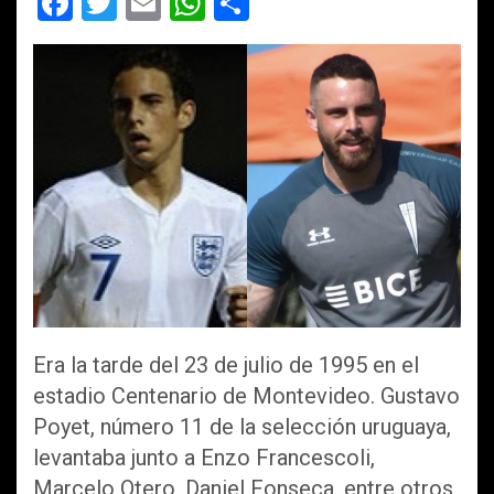
F
T
E
W
C
a
wi
m
h
o
ce
tt
ail
at
m
b
er
s
p
o
A
ar
o
p
tir
k
p
Era la tarde del 23 de julio de 1995 en el
estadio Centenario de Montevideo. Gustavo
Poyet, número 11 de la selección uruguaya,
levantaba junto a Enzo Francescoli,
Marcelo Otero, Daniel Fonseca, entre otros,