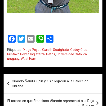
F
T
E
W
C
a
wi
m
h
o
Etiquetas:
Diego Poyet
,
Gareth Soutghate
,
Godoy Cruz
,
ce
tt
ail
at
m
Gustavo Poyet
,
Inglaterra
,
Pafos
,
Universidad Católica
,
uruguay
,
West Ham
b
er
s
p
o
A
ar
o
p
tir
Navegación
Cuando Ñandú, Spin y KS7 llegaron a la Selección
k
p
de
Chilena
entradas
El torneo en que Francisco Alarcón representó a la Roja
de Berizzo