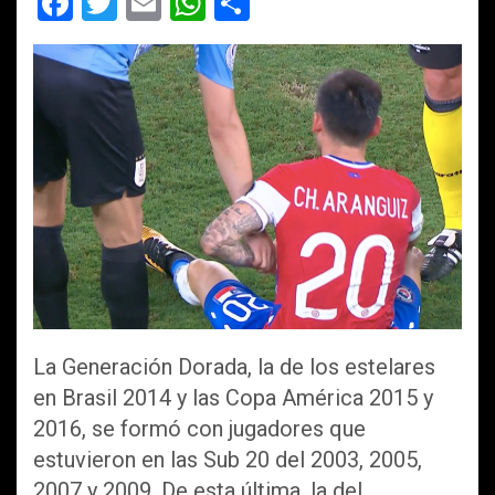
F
T
E
W
C
a
wi
m
h
o
ce
tt
ail
at
m
b
er
s
p
o
A
ar
o
p
tir
k
p
La Generación Dorada, la de los estelares
en Brasil 2014 y las Copa América 2015 y
2016, se formó con jugadores que
estuvieron en las Sub 20 del 2003, 2005,
2007 y 2009. De esta última, la del