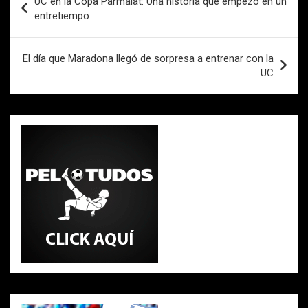
UC en la Copa Parmalat: Una historia que empezó en un
k
p
de
entretiempo
entradas
El día que Maradona llegó de sorpresa a entrenar con la
UC