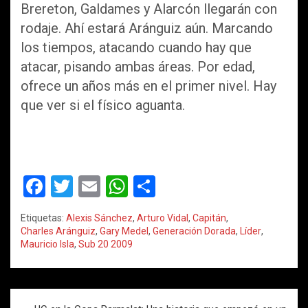
Brereton, Galdames y Alarcón llegarán con
rodaje. Ahí estará Aránguiz aún. Marcando
los tiempos, atacando cuando hay que
atacar, pisando ambas áreas. Por edad,
ofrece un años más en el primer nivel. Hay
que ver si el físico aguanta.
F
T
E
W
C
a
wi
m
h
o
Etiquetas:
Alexis Sánchez
,
Arturo Vidal
,
Capitán
,
ce
tt
ail
at
m
Charles Aránguiz
,
Gary Medel
,
Generación Dorada
,
Líder
,
Mauricio Isla
,
Sub 20 2009
b
er
s
p
o
A
ar
o
p
tir
Navegación