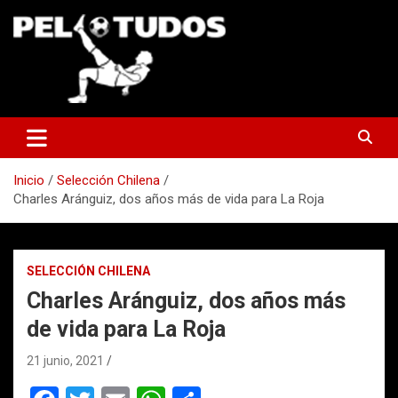
Saltar
al
contenido
www.pelotudos.cl
Inicio
Selección Chilena
Charles Aránguiz, dos años más de vida para La Roja
SELECCIÓN CHILENA
Charles Aránguiz, dos años más
de vida para La Roja
21 junio, 2021