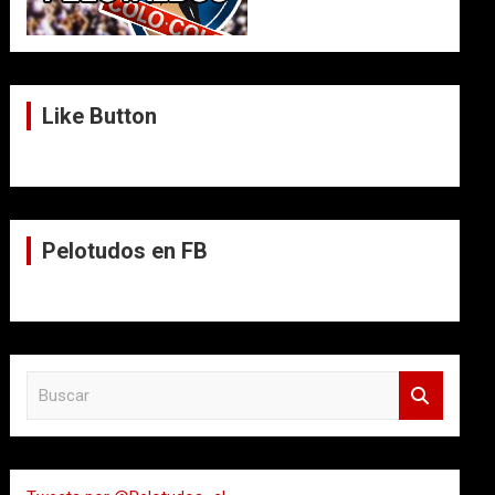
Like Button
Pelotudos en FB
B
u
s
c
a