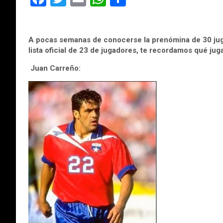
a
wi
m
h
o
ce
tt
ail
at
m
A pocas semanas de conocerse la prenómina de 30 juga
b
er
s
p
lista oficial de 23 de jugadores, te recordamos qué ju
o
A
ar
Juan Carreño:
o
p
tir
k
p