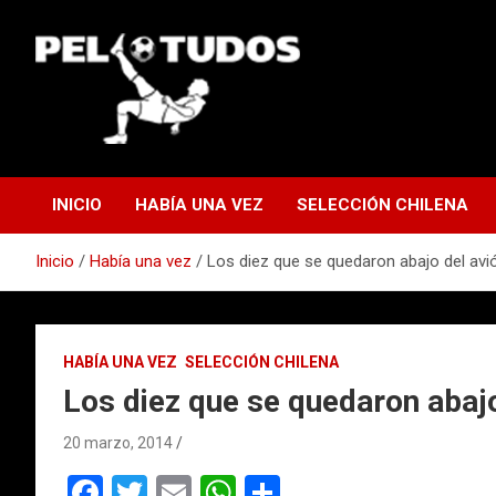
Saltar
al
contenido
www.pelotudos.cl
INICIO
HABÍA UNA VEZ
SELECCIÓN CHILENA
Inicio
Había una vez
Los diez que se quedaron abajo del avi
HABÍA UNA VEZ
SELECCIÓN CHILENA
Los diez que se quedaron abajo
20 marzo, 2014
F
T
E
W
C