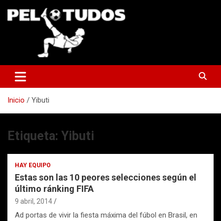
Saltar
al
contenido
www.pelotudos.cl
Inicio
Yibuti
Etiqueta:
Yibuti
HAY EQUIPO
Estas son las 10 peores selecciones según el
último ránking FIFA
9 abril, 2014
Ad portas de vivir la fiesta máxima del fúbol en Brasil, en