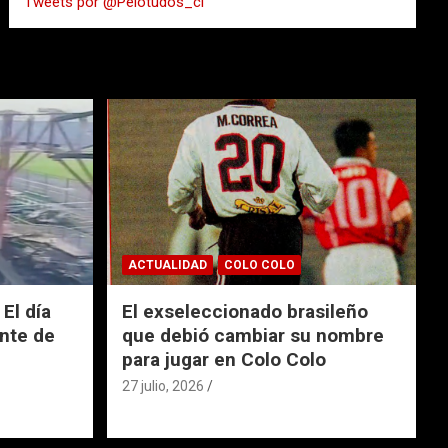
Tweets por @Pelotudos_cl
r
ACTUALIDAD
COLO COLO
El día
El exseleccionado brasileño
nte de
que debió cambiar su nombre
para jugar en Colo Colo
27 julio, 2026