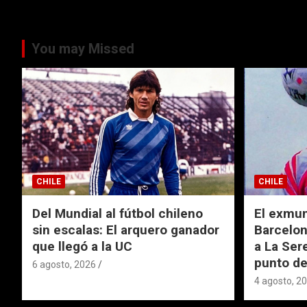
You may Missed
CHILE
CHILE
Del Mundial al fútbol chileno
El exmund
sin escalas: El arquero ganador
Barcelon
que llegó a la UC
a La Ser
punto de
6 agosto, 2026
4 agosto, 2