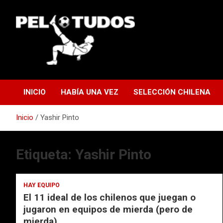
Saltar
al
contenido
www.pelotudos.cl
INICIO
HABÍA UNA VEZ
SELECCIÓN CHILENA
Inicio
Yashir Pinto
Etiqueta:
Yashir Pinto
HAY EQUIPO
El 11 ideal de los chilenos que juegan o
jugaron en equipos de mierda (pero de
mierda)