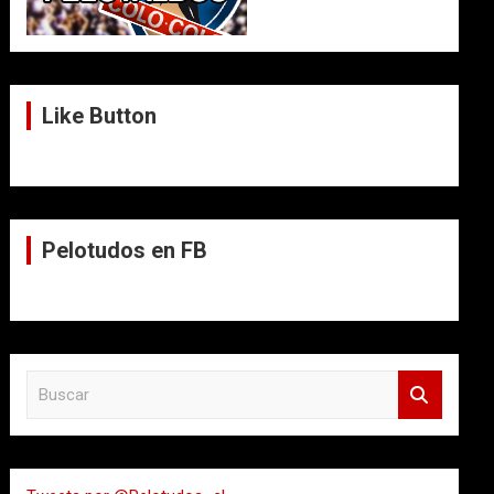
Like Button
Pelotudos en FB
B
u
s
c
a