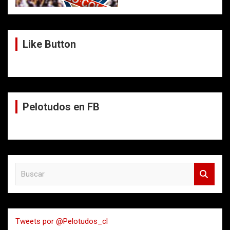
Like Button
Pelotudos en FB
B
u
s
c
a
Tweets por @Pelotudos_cl
r