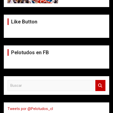
Like Button
Pelotudos en FB
B
u
s
c
a
Tweets por @Pelotudos_cl
r