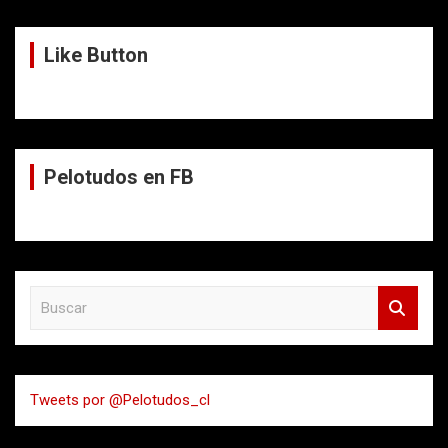
Like Button
Pelotudos en FB
B
u
s
c
a
Tweets por @Pelotudos_cl
r