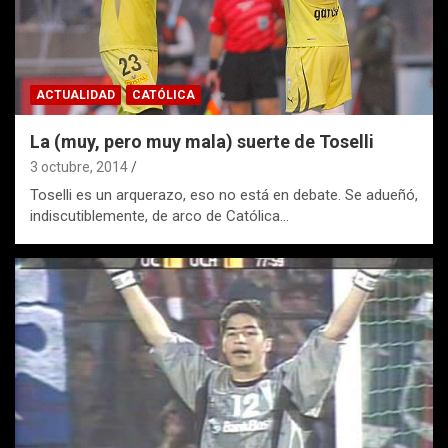
ACTUALIDAD
CATÓLICA
La (muy, pero muy mala) suerte de Toselli
3 octubre, 2014
Toselli es un arquerazo, eso no está en debate. Se adueñó,
indiscutiblemente, de arco de Católica…