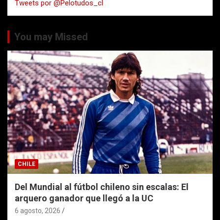
Tweets por @Pelotudos_cl
r
You may Missed
CHILE
Del Mundial al fútbol chileno sin escalas: El
arquero ganador que llegó a la UC
6 agosto, 2026