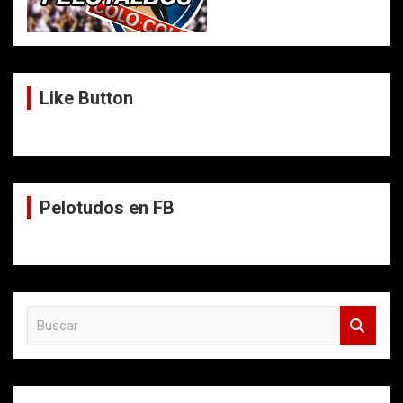
Like Button
Pelotudos en FB
B
u
s
c
a