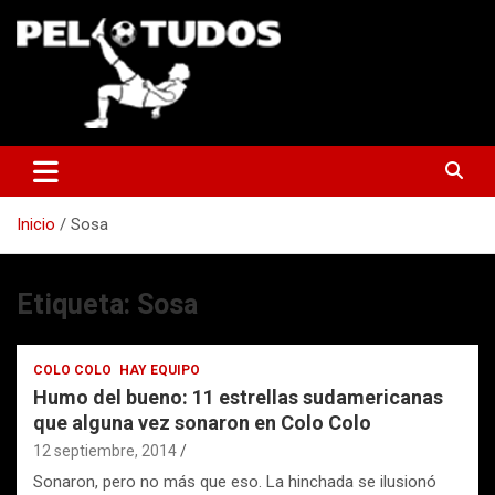
Saltar
al
contenido
www.pelotudos.cl
Inicio
Sosa
Etiqueta:
Sosa
COLO COLO
HAY EQUIPO
Humo del bueno: 11 estrellas sudamericanas
que alguna vez sonaron en Colo Colo
12 septiembre, 2014
Sonaron, pero no más que eso. La hinchada se ilusionó