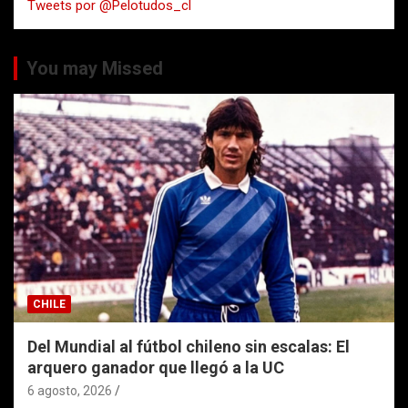
Tweets por @Pelotudos_cl
r
You may Missed
CHILE
Del Mundial al fútbol chileno sin escalas: El
arquero ganador que llegó a la UC
6 agosto, 2026