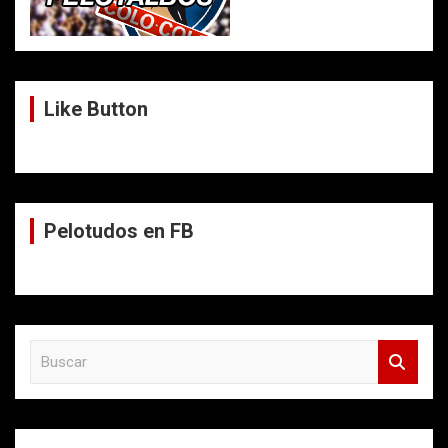
Like Button
Pelotudos en FB
B
u
s
c
a