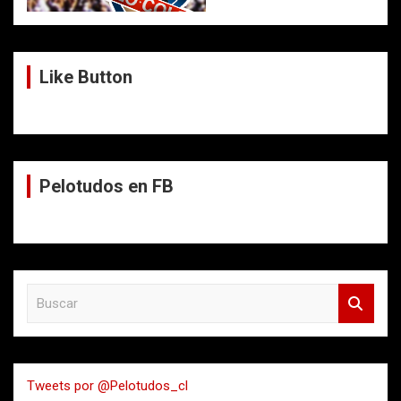
Like Button
Pelotudos en FB
B
u
s
c
a
Tweets por @Pelotudos_cl
r