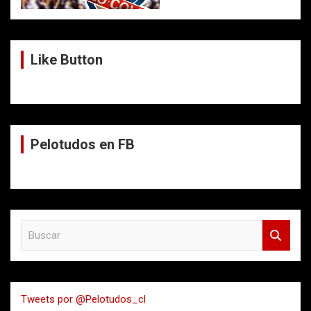
Like Button
Pelotudos en FB
B
u
s
c
a
Tweets por @Pelotudos_cl
r