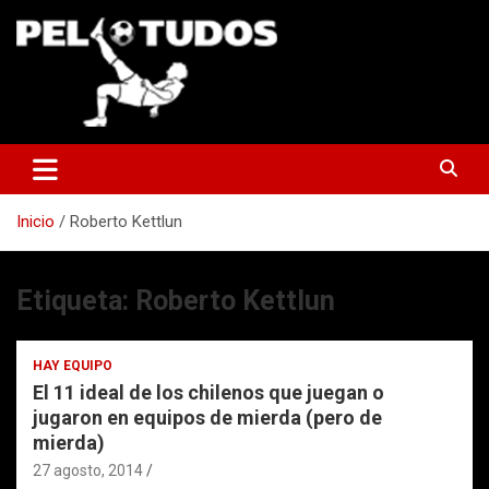
Saltar
al
contenido
www.pelotudos.cl
Inicio
Roberto Kettlun
Etiqueta:
Roberto Kettlun
HAY EQUIPO
El 11 ideal de los chilenos que juegan o
jugaron en equipos de mierda (pero de
mierda)
27 agosto, 2014