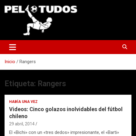
Saltar
al
contenido
www.pelotudos.cl
Inicio
Rangers
Etiqueta:
Rangers
HABÍA UNA VEZ
Videos: Cinco golazos inolvidables del fútbol
chileno
29 abril, 2014
El «Bichi» con un «tres dedos» impresionante, el «Barti»