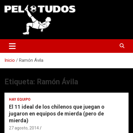
Saltar
al
contenido
www.pelotudos.cl
Inicio
Ramón Ávila
Etiqueta:
Ramón Ávila
HAY EQUIPO
El 11 ideal de los chilenos que juegan o
jugaron en equipos de mierda (pero de
mierda)
27 agosto, 2014